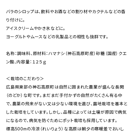
バラのシロップは、飲料やお酒などの割り材やカクテルなどの香
り付けに。
アイスクリームやかき氷などに。
ヨーグルトやムースなどの乳製品との相性も抜群です。
名称：調味料、原材料：ハマナシ（神石高原町産）砂糖（国産）クエ
ン酸、内容量：１２５ｇ
＜栽培のこだわり＞
広島県東部の神石高原町は自然に囲まれた農業が盛んな長閑
（のどか）な町です。まだまだ手付かずの自然がたくさん有る中
で、農薬の飛来がない又は少ない環境を選び、露地栽培を基本と
した栽培をしています。しかし、品種によっては土壌が原因で病気
になるので、病気を防ぐためにポット栽培も採用しています。
標高500mの冷涼（れいりょう）な高原は朝夕の寒暖差でおいし