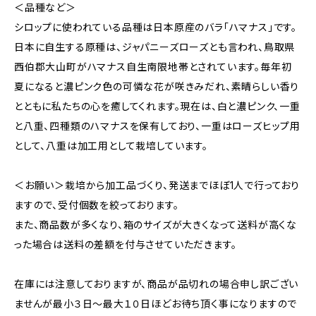
＜品種など＞
シロップに使われている品種は日本原産のバラ「ハマナス」です。
日本に自生する原種は、ジャパニーズローズとも言われ、鳥取県
西伯郡大山町がハマナス自生南限地帯とされています。毎年初
夏になると濃ピンク色の可憐な花が咲きみだれ、素晴らしい香り
とともに私たちの心を癒してくれます。現在は、白と濃ピンク、一重
と八重、四種類のハマナスを保有しており、一重はローズヒップ用
として、八重は加工用として栽培しています。
＜お願い＞栽培から加工品づくり、発送までほぼ1人で行っており
ますので、受付個数を絞っております。
また、商品数が多くなり、箱のサイズが大きくなって送料が高くな
った場合は送料の差額を付与させていただきます。
在庫には注意しておりますが、商品が品切れの場合申し訳ござい
ませんが最小３日～最大１０日ほどお待ち頂く事になりますので