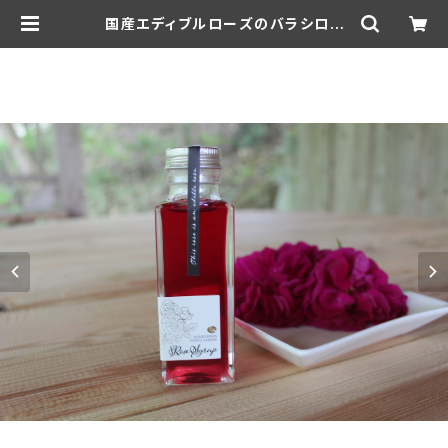
国産エディブルローズのバラシロッ
プ・日本の原種バラ ハマナス（１２５
ｇ）ギフト用 | suzukirose