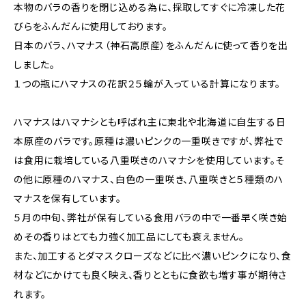
本物のバラの香りを閉じ込める為に、採取してすぐに冷凍した花
びらをふんだんに使用しております。
日本のバラ、ハマナス（神石高原産）をふんだんに使って香りを出
しました。
１つの瓶にハマナスの花訳２５輪が入っている計算になります。
ハマナスはハマナシとも呼ばれ主に東北や北海道に自生する日
本原産のバラです。原種は濃いピンクの一重咲きですが、弊社で
は食用に栽培している八重咲きのハマナシを使用しています。そ
の他に原種のハマナス、白色の一重咲き、八重咲きと５種類のハ
マナスを保有しています。
５月の中旬、弊社が保有している食用バラの中で一番早く咲き始
めその香りはとても力強く加工品にしても衰えません。
また、加工するとダマスクローズなどに比べ濃いピンクになり、食
材などにかけても良く映え、香りとともに食欲も増す事が期待さ
れます。