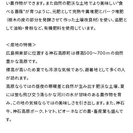
い農作物ができます。また自然の肥沃な土地でより美味しい“食
べる薔薇”が育つように、元肥として完熟牛糞堆肥とバーク堆肥
（樹木の皮の部分を発酵させて作った土壌改良材）を使い、追肥と
して油粕・骨粉など、有機肥料を使用しています。
＜産地の特徴＞
広島県東部に位置する神石高原町は標高500～700ｍの自然
豊かな高原です。
標高が高いため夏でも冷涼な気候であり、避暑地として多くの人
が訪れます。
高原ならではの昼夜の寒暖差と自然が生み出す肥沃な土壌、夏
には蛍も飛び交う清らかな河川の水が甘味のある農作物を育
み、この地の気候ならではの美味しさを引き出します。また、神石
牛、神石高原ポーク、トマト、ピオーネなどの農・畜産業も盛んで
す。